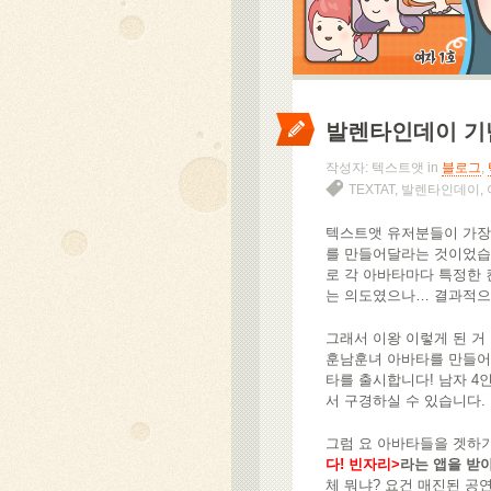
발렌타인데이 기념
작성자: 텍스트앳 in
블로그
,
TEXTAT
,
발렌타인데이
,
텍스트앳 유저분들이 가장 
를 만들어달라는 것이었습니
로 각 아바타마다 특정한 
는 의도였으나… 결과적으
그래서 이왕 이렇게 된 거
훈남훈녀 아바타를 만들어
타를 출시합니다! 남자 4
서 구경하실 수 있습니다.
그럼 요 아바타들을 겟하기
다! 빈자리>
라는 앱을 받
체 뭐냐? 요건 매진된 공