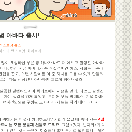
 아바타 출시!
텍스트앳 뉴스
아바타
,
텍스트앳
,
화이트데이
많이 요청하신 부분 중 하나가 바로 더 예쁘고 잘생긴 아바타
다. 하긴 지금 아바타가 좀 현실적이긴 하죠. 저희는 나름대
컨셉을 잡고, 어떤 사람이든 이 중 하나를 고를 수 있게 만들려
로는 다들 선남선녀 아바타만 고르게 되어버렸죠.
 달콤한 발렌타인데이-화이트데이 시즌을 맞아, 예쁘고 잘생긴
보자는 생각을 하게 되었고, 드디어 오늘 발렌타인 기념 아바
인, 여자 4인으로 구성된 요 아바타 세트는 위의 배너 이미지에
 위해서는 어떻게 해야하느냐? 저희가 설날 때 뚝딱 만든
<떴
아주시는 모든 분들께 선물로 드려요!
그럼 <떴다! 빈자리>가 대
연이나 인기 많은 공연에 취소표가 뜨면 푸시로 알려드리는 앱이