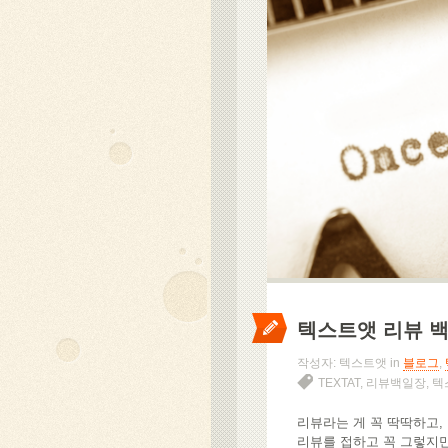
텍스트앳 리뷰 
작성자: 텍스트앳 in
블로그
,
TEXTAT
,
리뷰백일장
,
텍
리뷰라는 게 꼭 딱딱하고,
리뷰를 접하고 꼭 그렇지