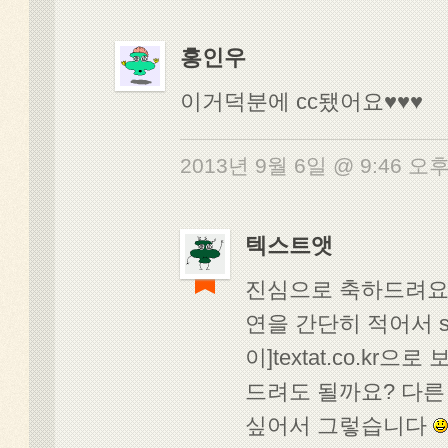
홍인우
이거덕분에 cc됐어요♥♥♥
2013년 9월 6일 @ 9:46 오
텍스트앳
진심으로 축하드려요
연을 간단히 적어서 su
이]textat.co.kr
드려도 될까요? 다른
싶어서 그렇습니다