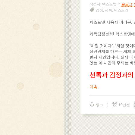
작성자: 텍스트앳 in
블로그
,
감정
,
선톡
,
텍스트앳
텍스트앳 사용자 여러분,
카톡감정분석! 텍스트앳에
“이럴 것이다”, “저럴 것
상관관계를 다루는 세계 최
번째 시간입니다. 실제 메
있는 이 시간의 주제는 바
선톡과 감정과의
계속
링크
10년전