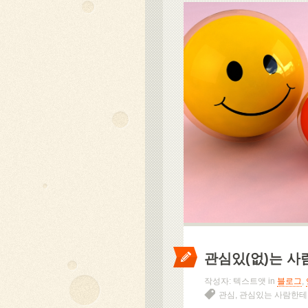
관심있(없)는 
작성자: 텍스트앳 in
블로그
,
관심
,
관심있는 사람한테