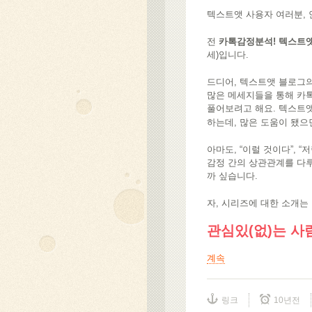
텍스트앳 사용자 여러분,
전
카톡감정분석! 텍스트
세)입니다.
드디어, 텍스트앳 블로그
많은 메세지들을 통해 카
풀어보려고 해요. 텍스트앳
하는데, 많은 도움이 됐
아마도, “이럴 것이다”, 
감정 간의 상관관계를 다루
까 싶습니다.
자, 시리즈에 대한 소개는
관심있(없)는 사
계속
링크
10년전