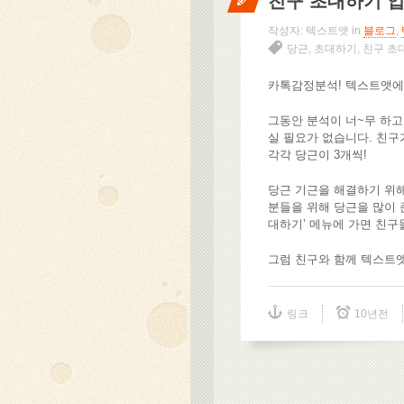
친구 초대하기 
작성자: 텍스트앳 in
블로그
,
당근
,
초대하기
,
친구 초
카톡감정분석! 텍스트앳
그동안 분석이 너~무 하
실 필요가 없습니다. 친
각각 당근이 3개씩!
당근 기근을 해결하기 위
분들을 위해 당근을 많이 준
대하기’ 메뉴에 가면 친구
그럼 친구와 함께 텍스트
링크
10년전