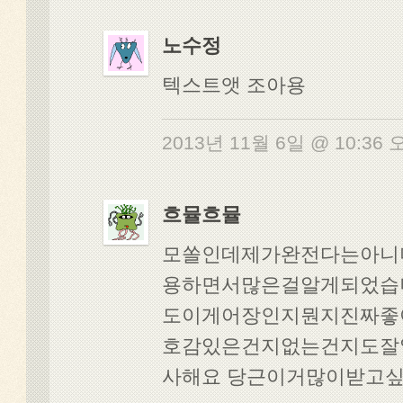
노수정
텍스트앳 조아용
2013년 11월 6일 @ 10:36
흐뮬흐뮬
모쏠인데제가완전다는아니
용하면서많은걸알게되었습
도이게어장인지뭔지진짜좋
호감있은건지없는건지도잘
사해요 당근이거많이받고