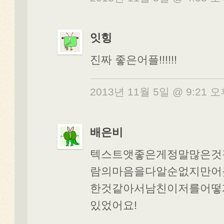
잇힝
진짜 좋은어플!!!!!!
2013년 11월 5일 @ 9:21 
배은비
텍스트앳좋은게정말많은것같
람의마음을다알순없지만어
한것같아서남친이저를어떻
있었어요!