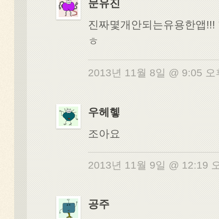
문유진
진짜몇개안되는유용한앱!!!
ㅎ
2013년 11월 8일 @ 9:05 
우헤헿
조아요
2013년 11월 9일 @ 12:19
공주