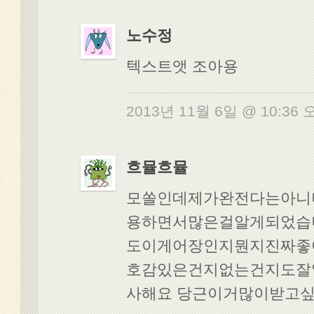
노수정
텍스트앳 조아용
2013년 11월 6일 @ 10:36
흐뮬흐뮬
모쏠인데제가완전다는아니
용하면서많은걸알게되었습
도이게어장인지뭔지진짜좋
호감있은건지없는건지도잘
사해요 당근이거많이받고