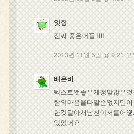
잇힝
진짜 좋은어플!!!!!!
2013년 11월 5일 @ 9:21 
배은비
텍스트앳좋은게정말많은것같
람의마음을다알순없지만어
한것같아서남친이저를어떻
있었어요!