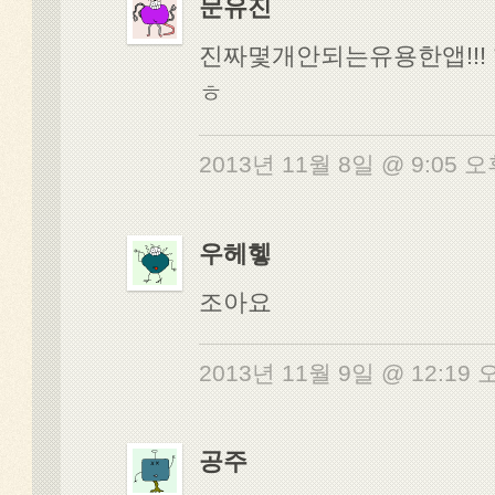
문유진
진짜몇개안되는유용한앱!!!
ㅎ
2013년 11월 8일 @ 9:05 
우헤헿
조아요
2013년 11월 9일 @ 12:19
공주