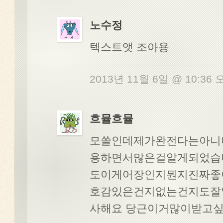
노수정
텍스트앳 조아용
2013년 11월 6일 @ 10:36
흐뮬흐뮬
모쏠인데제가완전다는아니
용하면서많은걸알게되었습
도이게어장인지뭔지진짜좋
호감있은건지없는건지도잘
사해요 당근이거많이받고