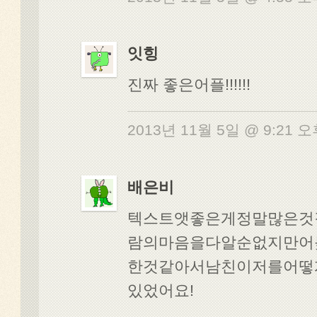
잇힝
진짜 좋은어플!!!!!!
2013년 11월 5일 @ 9:21 
배은비
텍스트앳좋은게정말많은것같
람의마음을다알순없지만어
한것같아서남친이저를어떻
있었어요!