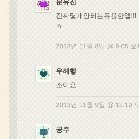
문유진
진짜몇개안되는유용한앱!!!
ㅎ
2013년 11월 8일 @ 9:05 
우헤헿
조아요
2013년 11월 9일 @ 12:19
공주